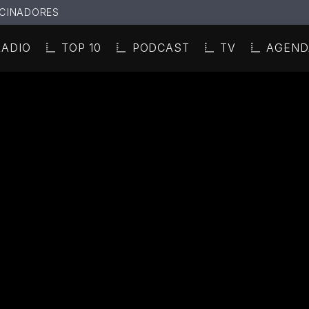
CINADORES
RADIO
TOP 10
PODCAST
TV
AGEND
N ACTUAL
ULO
TA