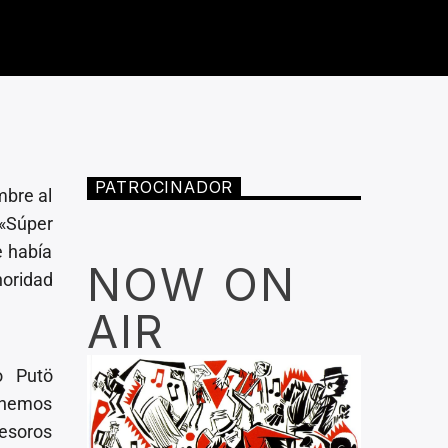
PATROCINADOR
mbre al
 «Súper
e había
NOW ON
noridad
AIR
o Putö
s hemos
tesoros