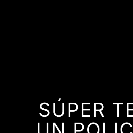
SÚPER T
UN POLIC