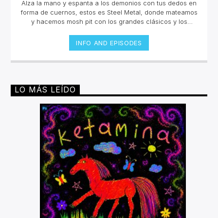
Alza la mano y espanta a los demonios con tus dedos en
forma de cuernos, estos es Steel Metal, donde mateamos
y hacemos mosh pit con los grandes clásicos y los
estrenos del Rock Metal, Trash metal, Heavy metal,
Symphonic Metal, Doom, Stoner, Nu Metal, Glam metal,
INFO AND EPISODES
Speed Metal, Black Metal, Metal Progresivo ¡y más
ruido!Miércoles 6pm a 8 pm | Domingo 10 am a 12 pm por
invencible.net
LO MÁS LEÍDO