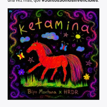
una vez más, que
#JuntosSomosInvencibles
.