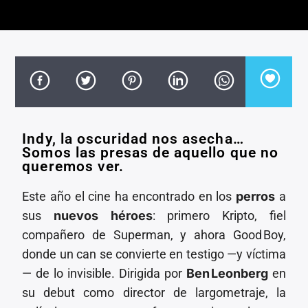
CANCIÓN ACTUAL
TÍTULO
ARTISTA
Indy, la oscuridad nos asecha…
Invencible Radio
Somos las presas de aquello que no
queremos ver.
Este año el cine ha encontrado en los
perros
a
sus
nuevos héroes
: primero Kripto, fiel
compañero de Superman, y ahora Good Boy,
donde un can se convierte en testigo —y víctima
— de lo invisible. Dirigida por
Ben
Leonberg
en
su debut como director de largometraje, la