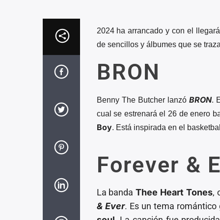
2024 ha arrancado y con el llegar
de sencillos y álbumes que se traza
BRON
BRON
Benny The Butcher lanzó
.
E
cual se estrenará el 26 de enero ba
Boy
. Está inspirada en el basketba
Forever & 
La banda
Thee Heart Tones
,
& Ever
. Es un tema romántico 
soul
. La canción fue producid