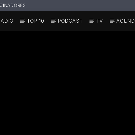
CINADORES
RADIO
TOP 10
PODCAST
TV
AGEND
N ACTUAL
ULO
TA