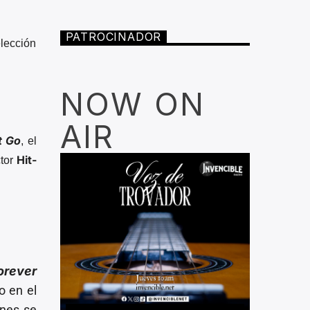
PATROCINADOR
lección
NOW ON
AIR
t Go
, el
Hit-
ctor
orever
do en el
nes se