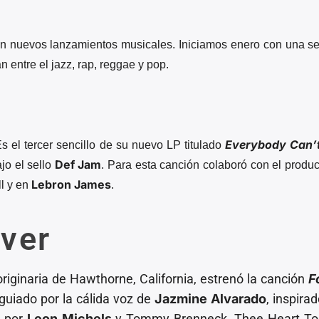
án nuevos lanzamientos musicales. Iniciamos enero con una se
n entre el jazz, rap, reggae y pop.
Everybody Can’
s el tercer sencillo de su nuevo LP titulado
Def Jam
jo el sello
. Para esta canción colaboró con el produ
Lebron James
ll y en
.
Ever
 originaria de Hawthorne, California, estrenó la canción
F
guiado por la cálida voz de
Jazmine Alvarado
, inspira
a por
Leon Michels
y Tommy Brenneck
.
Thee Heart To