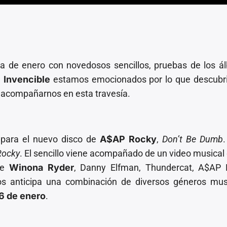
 de enero con novedosos sencillos, pruebas de los á
n
Invencible
estamos emocionados por lo que descubr
 acompañarnos en esta travesía.
 para el nuevo disco de
A$AP Rocky
,
Don’t Be Dumb
Rocky
. El sencillo viene acompañado de un video musical
 de
Winona Ryder
, Danny Elfman, Thundercat, A$AP 
os anticipa una combinación de diversos géneros musi
6 de enero
.