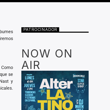
PATROCINADOR
lbumes
iremos
NOW ON
AIR
. Como
 que se
Nast y
cales.