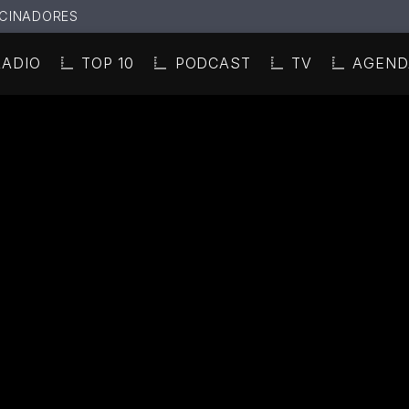
CINADORES
RADIO
TOP 10
PODCAST
TV
AGEND
N ACTUAL
ULO
TA