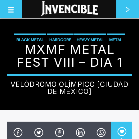
BLACK METAL
HARDCORE
HEAVY METAL
METAL
MXMF METAL
INVENCIBLE RADIO
METAL SINFONICO
NEW METAL
POWER METAL
JUNTOS SOMOS INVENCIBLES
FEST VIII – DIA 1
PROGRESIVO
ROCK
STONER
TRASH METAL
VELÓDROMO OLÍMPICO [CIUDAD
DE MÉXICO]