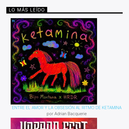
de ritmos tropicales.Miércoles 4pm a 6 pm | Sábado 2pm
a 4pm por invencible.net
LO MÁS LEÍDO
ENTRE EL AMOR Y LA OBSESIÓN AL RITMO DE KETAMINA
por Adrian Bacquerie