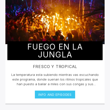
FUEGO EN LA
JUNGLA
FRESCO Y TROPICAL
La temperatura esta subiendo mientras vas escuchando
este programa, donde suenan los ritmos tropicales que
han puesto a bailar a miles con sus congas y sus
percusiones, con sus metales y sus bajos cadenciosos.
Desde la poderosa Salsa hasta el merengue más
INFO AND EPISODES
guapachoso pasando por la neotropicalia que está
sacudiendo a América, Europa y Asia, "Fuego en la
jungla" trae el sabor de lo mejor de la experimentación