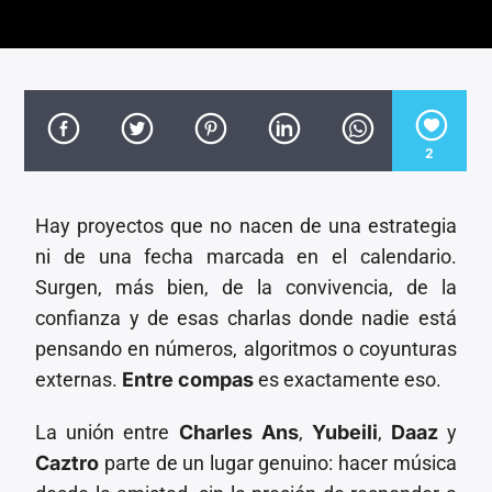
CANCIÓN ACTUAL
TÍTULO
ARTISTA
2
Hay proyectos que no nacen de una estrategia
Invencible Radio
ni de una fecha marcada en el calendario.
Surgen, más bien, de la convivencia, de la
confianza y de esas charlas donde nadie está
pensando en números, algoritmos o coyunturas
externas.
Entre compas
es exactamente eso.
La unión entre
Charles Ans
,
Yubeili
,
Daaz
y
Caztro
parte de un lugar genuino: hacer música