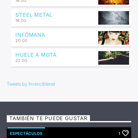
16:00
STEEL METAL
18:00
INFÓMANA
20:00
HUELE A MOTA
22:00
Tweets by Invenciblenet
TAMBIÉN TE PUEDE GUSTAR
ESPECTÁCULOS
1