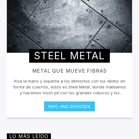
STEEL METAL
METAL QUE MUEVE FIBRAS
Alza la mano y espanta a los demonios con tus dedos en
forma de cuernos, estos es Steel Metal, donde mateamos
y hacemos mosh pit con los grandes clásicos y los
estrenos del Rock Metal, Trash metal, Heavy metal,
Symphonic Metal, Doom, Stoner, Nu Metal, Glam metal,
INFO AND EPISODES
Speed Metal, Black Metal, Metal Progresivo ¡y más
ruido!Miércoles 6pm a 8 pm | Domingo 10 am a 12 pm por
invencible.net
LO MÁS LEÍDO