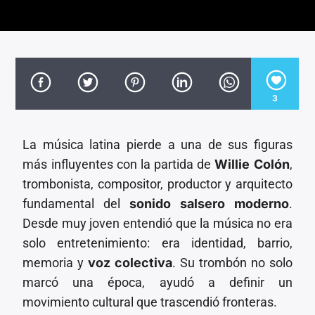
CANCIÓN ACTUAL
TÍTULO
ARTISTA
3
La música latina pierde a una de sus figuras
Invencible Radio
más influyentes con la partida de
Willie Colón
,
trombonista, compositor, productor y arquitecto
fundamental del
sonido salsero moderno
.
Desde muy joven entendió que la música no era
solo entretenimiento: era identidad, barrio,
memoria y
voz colectiva
. Su trombón no solo
marcó una época, ayudó a definir un
movimiento cultural que trascendió fronteras.