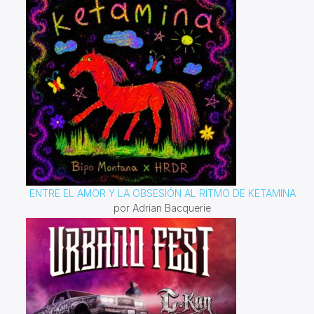
de tendencias y música nueva, proporcionando a los
músicos las herramientas necesarias para enfrentar los
desafíos y aprovechar las oportunidades en el mercado
actual.
"MiTrack 360º"
es un programa que no solo
informa y entretiene, sino que también capacita a los
músicos con conocimientos esenciales para navegar en
la compleja industria musical. A través de un enfoque
dinámico y atractivo, buscamos ser un recurso
indispensable para los artistas que desean mantenerse
al día y prosperar en su carrera musical.
ENTRE EL AMOR Y LA OBSESIÓN AL RITMO DE KETAMINA
por Adrian Bacquerie