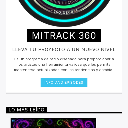
MITRACK 360
LLEVA TU PROYECTO A UN NUEVO NIVEL
Es un programa de radio diseñado para proporcionar a
los artistas una herramienta valiosa que les permita
mantenerse actualizados con las tendencias y cambios
en la industria musical. Nuestro objetivo es ofrecer
información relevante, entrevistas con expertos del
INFO AND EPISODES
sector y presentaciones de música relevante como
ejemplos de la industria que ayudarán a los músicos a
navegar y prosperar en el dinámico mundo de la
música.La industria musical está en constante cambio, y
es crucial que los artistas tengan acceso a información
LO MÁS LEÍDO
actualizada y relevante para adaptarse y prosperar.
"MiTrack 360º" ofrece un recurso integral que combina
la experiencia de profesionales del sector con análisis