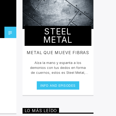
STEEL
METAL
METAL QUE MUEVE FIBRAS
Alza la mano y espanta a los
demonios con tus dedos en forma
de cuernos, estos es Steel Metal,
donde mateamos y hacemos mosh
pit con los grandes clásicos y los
INFO AND EPISODES
estrenos del Rock Metal, Trash
metal, Heavy metal, Symphonic
Metal, Doom, Stoner, Nu Metal, Glam
metal, Speed Metal, Black Metal,
Metal Progresivo ¡y más
LO MÁS LEÍDO
ruido!Miércoles 6pm a 8 pm |