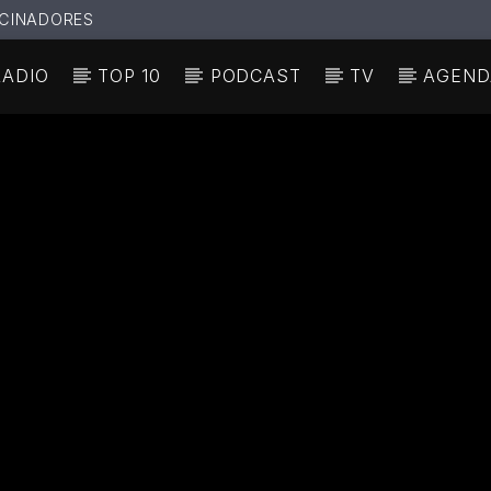
CINADORES
RADIO
TOP 10
PODCAST
TV
AGEND
N ACTUAL
ULO
TA