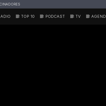
CINADORES
RADIO
TOP 10
PODCAST
TV
AGEND
N ACTUAL
ULO
TA