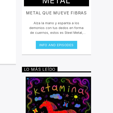
METAL
METAL QUE MUEVE FIBRAS
Alza la mano y espanta a los
demonios con tus dedos en forma
de cuernos, estos es Steel Metal,
donde mateamos y hacemos mosh
pit con los grandes clásicos y los
INFO AND EPISODES
estrenos del Rock Metal, Trash
metal, Heavy metal, Symphonic
Metal, Doom, Stoner, Nu Metal, Glam
metal, Speed Metal, Black Metal,
Metal Progresivo ¡y más
LO MÁS LEÍDO
ruido!Miércoles 6pm a 8 pm |
Domingo 10 am a 12 pm por
invencible.net