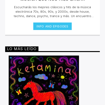
Escucharás los mejores clásicos y hits de la música
electrónica 70s, 80s, 90s, y 2000s, desde house,
techno, dance, psycho, trance y más. Un encuentro
musical con los grandes djs de la historia con sus tracks
y sets inolvidables. La electrónica tiene una historia
INFO AND EPISODES
sonora escuchala en vivo.Lunes 2pm a 4 pm | Viernes
10am a 12pm por invencible.net
LO MÁS LEÍDO