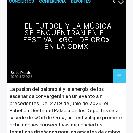
CANCIÓN ACTUAL
CONCIERTOS
CONFERENCIA
DEPORTES
0
TÍTULO
MUSICA
ARTISTA
EL FÚTBOL Y LA MÚSICA
SE ENCUENTRAN EN EL
FESTIVAL «GOL DE ORO»
EN LA CDMX
Invencible Radio
Beto Prado
19/04/2026
La pasión del balompié y la energía de los
escenarios convergerán en un evento sin
precedentes. Del 2 al 9 de junio de 2026, el
Pabellón Oeste del Palacio de los Deportes será
la sede de «Gol de Oro», un festival que promete
ocho noches consecutivas de conciertos
temáticos diseñados para los amantes de ambos