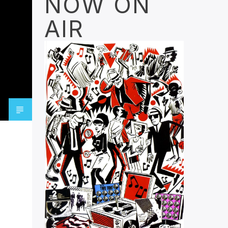
NOW ON
AIR