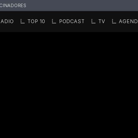
CINADORES
RADIO
TOP 10
PODCAST
TV
AGEND
N ACTUAL
ULO
TA