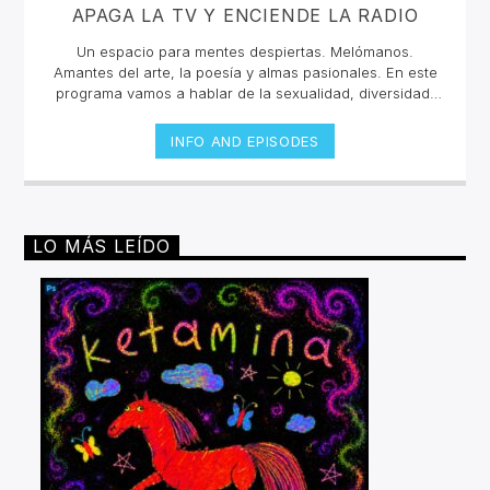
APAGA LA TV Y ENCIENDE LA RADIO
Un espacio para mentes despiertas. Melómanos.
Amantes del arte, la poesía y almas pasionales. En este
programa vamos a hablar de la sexualidad, diversidad,
consultas, entrevistas, proyectos emergentes, música,
exposiciones, eventos, cultura.
INFO AND EPISODES
LO MÁS LEÍDO