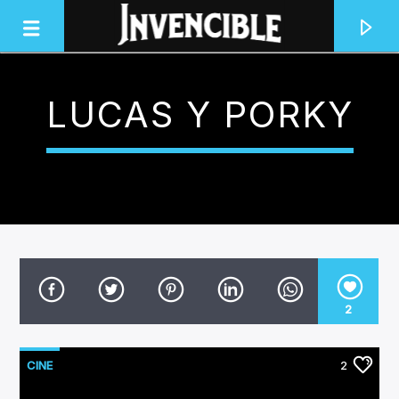
LUCAS Y PORKY
INVENCIBLE RADIO
JUNTOS SOMOS INVENCIBLES
2
CINE
2