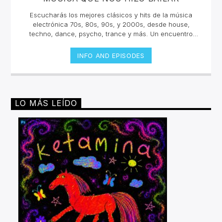
Escucharás los mejores clásicos y hits de la música
electrónica 70s, 80s, 90s, y 2000s, desde house,
techno, dance, psycho, trance y más. Un encuentro
musical con los grandes djs de la historia con sus tracks
y sets inolvidables. La electrónica tiene una historia
INFO AND EPISODES
sonora escuchala en vivo.Lunes 2pm a 4 pm | Viernes
10am a 12pm por invencible.net
LO MÁS LEÍDO