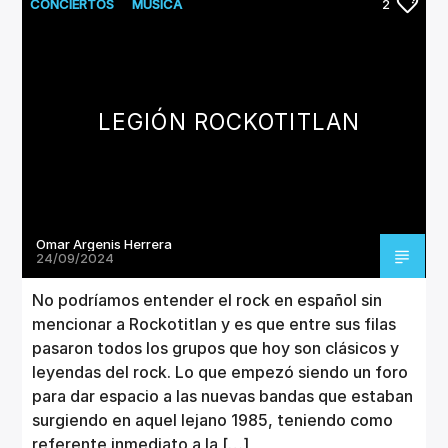
CANCIÓN ACTUAL
CONCIERTOS
MUSICA
2
TÍTULO
ARTISTA
LEGIÓN ROCKOTITLAN
Invencible Radio
Omar Argenis Herrera
24/09/2024
No podríamos entender el rock en español sin
mencionar a Rockotitlan y es que entre sus filas
pasaron todos los grupos que hoy son clásicos y
leyendas del rock. Lo que empezó siendo un foro
para dar espacio a las nuevas bandas que estaban
surgiendo en aquel lejano 1985, teniendo como
referente inmediato a la […]