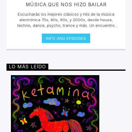
MÚSICA QUE NOS HIZO BAILAR
Escucharás los mejores clásicos y hits de la música
electrónica 70s, 80s, 90s, y 2000s, desde house,
techno, dance, psycho, trance y más. Un encuentro
musical con los grandes djs de la historia con sus tracks
y sets inolvidables. La electrónica tiene una historia
INFO AND EPISODES
sonora escuchala en vivo.Lunes 2pm a 4 pm | Viernes
10am a 12pm por invencible.net
LO MÁS LEÍDO