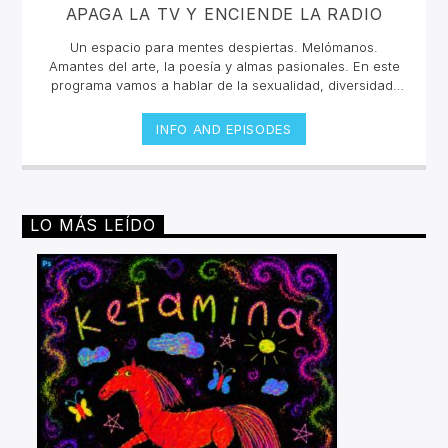
APAGA LA TV Y ENCIENDE LA RADIO
Un espacio para mentes despiertas. Melómanos.
Amantes del arte, la poesía y almas pasionales. En este
programa vamos a hablar de la sexualidad, diversidad,
consultas, entrevistas, proyectos emergentes, música,
exposiciones, eventos, cultura.
INFO AND EPISODES
LO MÁS LEÍDO