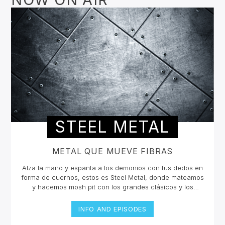
STEEL METAL
METAL QUE MUEVE FIBRAS
Alza la mano y espanta a los demonios con tus dedos en
forma de cuernos, estos es Steel Metal, donde mateamos
y hacemos mosh pit con los grandes clásicos y los
estrenos del Rock Metal, Trash metal, Heavy metal,
Symphonic Metal, Doom, Stoner, Nu Metal, Glam metal,
INFO AND EPISODES
Speed Metal, Black Metal, Metal Progresivo ¡y más