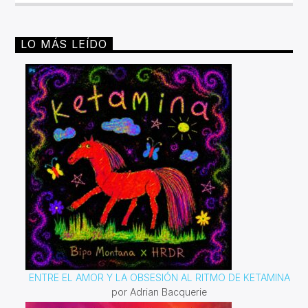
ruido!Miércoles 6pm a 8 pm | Domingo 10 am a 12 pm por
invencible.net
LO MÁS LEÍDO
ENTRE EL AMOR Y LA OBSESIÓN AL RITMO DE KETAMINA
por Adrian Bacquerie