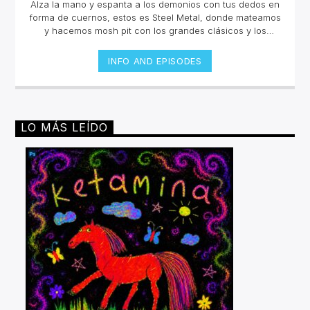
Alza la mano y espanta a los demonios con tus dedos en
forma de cuernos, estos es Steel Metal, donde mateamos
y hacemos mosh pit con los grandes clásicos y los
estrenos del Rock Metal, Trash metal, Heavy metal,
Symphonic Metal, Doom, Stoner, Nu Metal, Glam metal,
INFO AND EPISODES
Speed Metal, Black Metal, Metal Progresivo ¡y más
ruido!Miércoles 6pm a 8 pm | Domingo 10 am a 12 pm por
invencible.net
LO MÁS LEÍDO