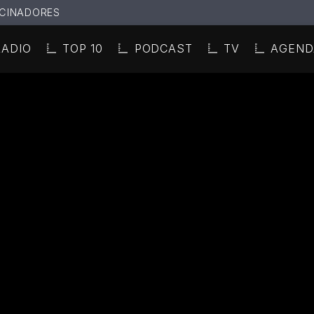
CINADORES
RADIO
TOP 10
PODCAST
TV
AGEND
N ACTUAL
ULO
TA