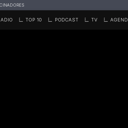
CINADORES
RADIO
TOP 10
PODCAST
TV
AGEND
N ACTUAL
ULO
TA