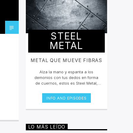
STEEL
METAL
METAL QUE MUEVE FIBRAS
Alza la mano y espanta a los
demonios con tus dedos en forma
de cuernos, estos es Steel Metal,
donde mateamos y hacemos mosh
pit con los grandes clásicos y los
INFO AND EPISODES
estrenos del Rock Metal, Trash
metal, Heavy metal, Symphonic
Metal, Doom, Stoner, Nu Metal, Glam
metal, Speed Metal, Black Metal,
Metal Progresivo ¡y más
LO MÁS LEÍDO
ruido!Miércoles 6pm a 8 pm |