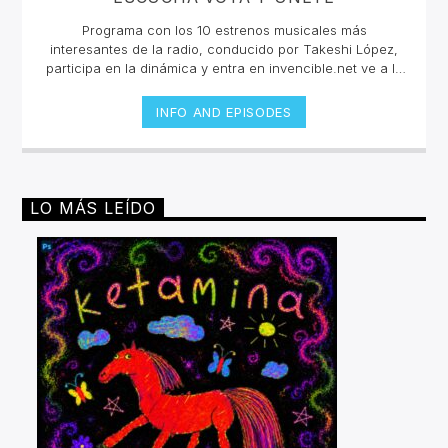
Programa con los 10 estrenos musicales más
interesantes de la radio, conducido por Takeshi López,
participa en la dinámica y entra en invencible.net ve a la
pestaña de Top 10 y vota en cada canción, sólo podrás
votar una vez por cada una.Si quieres conocer más de
INFO AND EPISODES
las canciones y los artistas escucha en vivo la selección
todos los viernes 10pm cada 15 días un playlist
nuevo.Escucha las retransmisiones los martes de 2pm a
4pm por invencible.net#juntossomosinvencible
LO MÁS LEÍDO