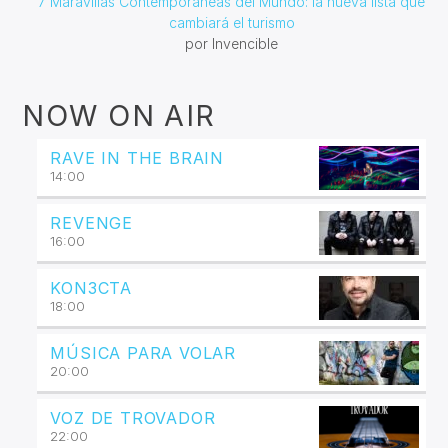
7 Maravillas Contemporáneas del Mundo: la nueva lista que
cambiará el turismo
por Invencible
NOW ON AIR
RAVE IN THE BRAIN
14:00
REVENGE
16:00
KON3CTA
18:00
MÚSICA PARA VOLAR
20:00
VOZ DE TROVADOR
22:00