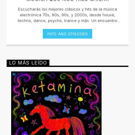
Escucharás los mejores clásicos y hits de la música
electrónica 70s, 80s, 90s, y 2000s, desde house,
techno, dance, psycho, trance y más. Un encuentro
musical con los grandes djs de la historia con sus tracks
y sets inolvidables. La electrónica tiene una historia
INFO AND EPISODES
sonora escuchala en vivo.Lunes 2pm a 4 pm | Viernes
10am a 12pm por invencible.net
LO MÁS LEÍDO