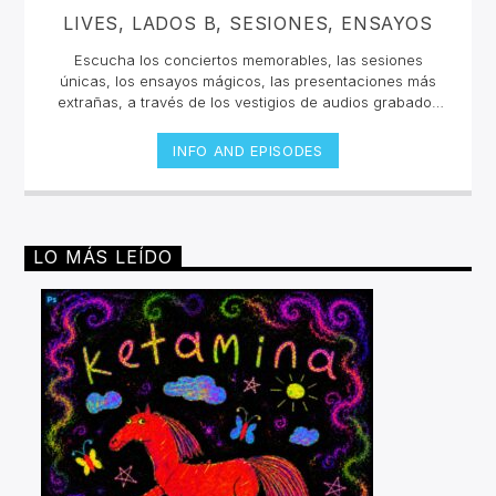
LIVES, LADOS B, SESIONES, ENSAYOS
Escucha los conciertos memorables, las sesiones
únicas, los ensayos mágicos, las presentaciones más
extrañas, a través de los vestigios de audios grabados
por ingenieros, artistas y productores para los
coleccionistas o los más fanáticos de la banda. Estos es
INFO AND EPISODES
Bootleg
, un espacio para escuchar los lados b, remixes,
reediciones, remasterizaciones, reversiones que se han
podido rescatar del olvido.Escucha Bootleg todos los
lunes 2pm a 4 pm y jueves 10pm a 12amSelección por
Takeshi López e invitadosinvencible.net
LO MÁS LEÍDO