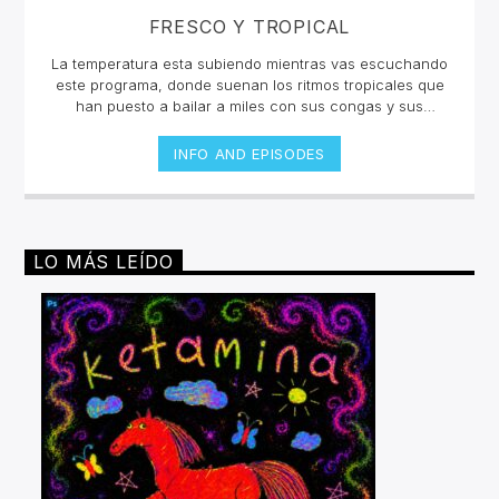
FRESCO Y TROPICAL
La temperatura esta subiendo mientras vas escuchando
este programa, donde suenan los ritmos tropicales que
han puesto a bailar a miles con sus congas y sus
percusiones, con sus metales y sus bajos cadenciosos.
Desde la poderosa Salsa hasta el merengue más
INFO AND EPISODES
guapachoso pasando por la neotropicalia que está
sacudiendo a América, Europa y Asia, "Fuego en la
jungla" trae el sabor de lo mejor de la experimentación
de ritmos tropicales.Miércoles 4pm a 6 pm | Sábado 2pm
a 4pm por invencible.net
LO MÁS LEÍDO