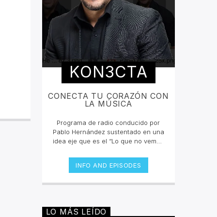
KON3CTA
CONECTA TU CORAZÓN CON
LA MÚSICA
Programa de radio conducido por
Pablo Hernández sustentado en una
idea eje que es el “Lo que no vemos
es lo más importante”, partiendo de
que todo es energía y todos somos
INFO AND EPISODES
lo mismo, pero un mundo que todos
los días nos empuja y motiva a solo
ver lo material, dejando a un lado lo
que sentimos y lo que realmente
somos, donde es importante
LO MÁS LEÍDO
conectarnos de nuevo con nuestro