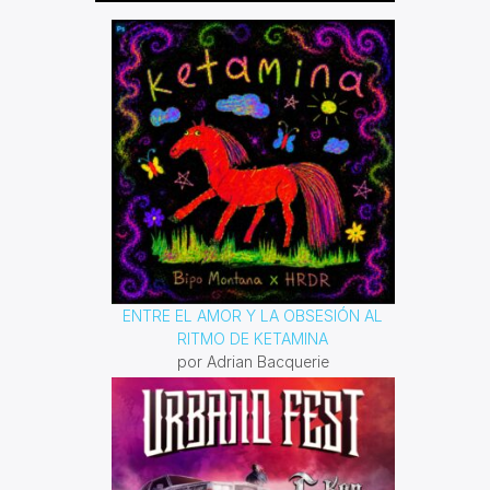
verdadero origen que nos permitirá
recordar quienes somo en realidad y
para qué estamos en este plano y
que mejor acompañándolo de
melodías que nos inviten a
reflexionar sobre este tema que no
solo es importante sino vital.
ENTRE EL AMOR Y LA OBSESIÓN AL
RITMO DE KETAMINA
por Adrian Bacquerie