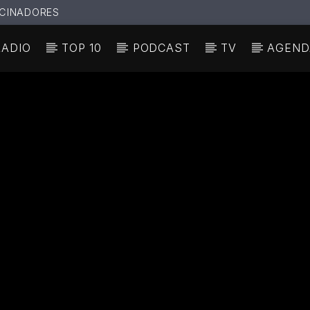
CINADORES
RADIO
TOP 10
PODCAST
TV
AGEND
N ACTUAL
ULO
TA