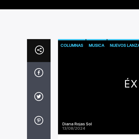
COLUMNAS
MUSICA
NUEVOS LANZ
ÉX
Diana Rojas Sol
13/08/2024