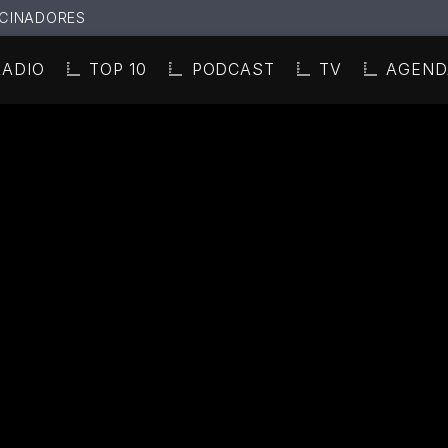
CINADORES
RADIO
TOP 10
PODCAST
TV
AGEND
N ACTUAL
ULO
TA