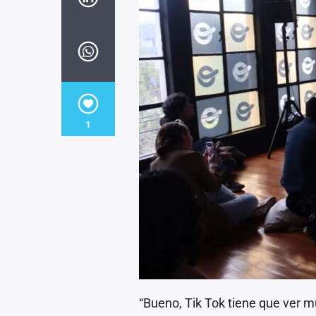
1
“Bueno, Tik Tok tiene que ver m