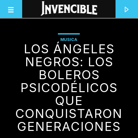
MUSICA
LOS ÁNGELES
INVENCIBLE RADIO
JUNTOS SOMOS INVENCIBLES
NEGROS: LOS
BOLEROS
PSICODÉLICOS
QUE
CONQUISTARON
GENERACIONES