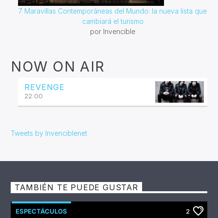
7 Maravillas Contemporáneas del Mundo: la nueva lista que
cambiará el turismo
por Invencible
NOW ON AIR
REVENGE
22:00
Tweets by Invenciblenet
TAMBIÉN TE PUEDE GUSTAR
ESPECTÁCULOS
2