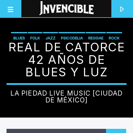
BLUES
FOLK
JAZZ
PSICODELIA
REGGAE
ROCK
REAL DE CATORCE
INVENCIBLE RADIO
SON CUBANO
JUNTOS SOMOS INVENCIBLES
42 AÑOS DE
BLUES Y LUZ
LA PIEDAD LIVE MUSIC [CIUDAD
DE MÉXICO]