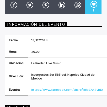
CANCIÓN ACTUAL
TÍTULO
2
ARTISTA
INFORMACIÓN DEL EVENTO
Fecha:
13/12/2024
Invencible Radio
Hora:
20:00
Ubicación:
La Piedad Live Music
Insurgentes Sur 585 col. Napoles Ciudad de
Dirección:
México
Evento:
https://www.facebook.com/share/18MZAn7vbD/