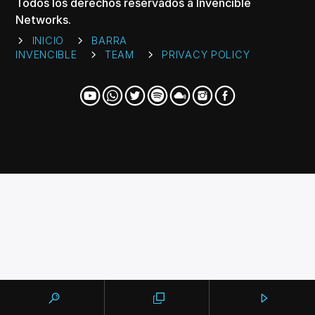
CANCIÓN ACTUAL
Todos los derechos reservados a Invencible
Networks.
TÍTULO
ARTISTA
INICIO
BARRA
INVENCIBLE
TEAM
PRIVACY POLICY
Invencible Radio