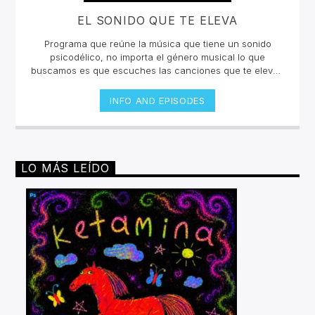
EL SONIDO QUE TE ELEVA
Programa que reúne la música que tiene un sonido
psicodélico, no importa el género musical lo que
buscamos es que escuches las canciones que te eleven
y te hagan sentir en un viaje sensorial. La selección está
curada por Takeshi López e invitados que nos
INFO AND EPISODES
compartirán un collage inigualable en la radio
online.Lunes y jueves 12 a 2pm por invencible.net
LO MÁS LEÍDO