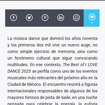
CANCIÓN ACTUAL
TÍTULO
ARTISTA
1
La música dance que dominó los años noventa
y los primeros dos mil vive un nuevo auge, no
Invencible Radio
como simple ejercicio de memoria, sino como
un fenómeno cultural que sigue convocando
multitudes. En ese contexto,
The Best of I LOVE
DANCE 2025
se perfila como uno de los eventos
musicales más relevantes del próximo año en la
Ciudad de México. El encuentro reunirá a figuras
internacionales responsables de algunos de los
mayores himnos de pista de baile, en una noche
pensada para celebrar la energía, la euforia