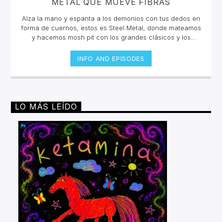
METAL QUE MUEVE FIBRAS
Alza la mano y espanta a los demonios con tus dedos en
forma de cuernos, estos es Steel Metal, donde mateamos
y hacemos mosh pit con los grandes clásicos y los
estrenos del Rock Metal, Trash metal, Heavy metal,
Symphonic Metal, Doom, Stoner, Nu Metal, Glam metal,
INFO AND EPISODES
Speed Metal, Black Metal, Metal Progresivo ¡y más
ruido!Miércoles 6pm a 8 pm | Domingo 10 am a 12 pm por
invencible.net
LO MÁS LEÍDO