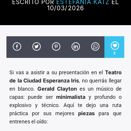
CANCIÓN ACTUAL
ESCRITO POR
ESTEFANIA KATZ
EL
10/03/2026
TÍTULO
ARTISTA
3
Invencible Radio
Si vas a asistir a su presentación en el
Teatro
de la Ciudad Esperanza Iris
, no querrás llegar
en blanco.
Gerald Clayton
es un músico de
capas: puede ser
minimalista
y profundo o
explosivo y técnico. Aquí te dejo una ruta
práctica por sus mejores
piezas
para que
entrenes el oído: