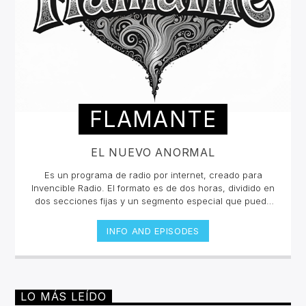
FLAMANTE
EL NUEVO ANORMAL
Es un programa de radio por internet, creado para
Invencible Radio. El formato es de dos horas, dividido en
dos secciones fijas y un segmento especial que puede
ser esporádico.Con una inclinación hacia la escena
neopsicodélica mundial, Flamante presenta nuevas
INFO AND EPISODES
exploraciones musicales (poco convencionales y
audaces) de la escena underground, sin dejar de lado
propuestas y sonidos de vanguardia de diferentes
épocas y estilos musicales.
LO MÁS LEÍDO