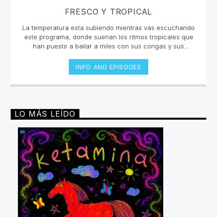
FRESCO Y TROPICAL
La temperatura esta subiendo mientras vas escuchando
este programa, donde suenan los ritmos tropicales que
han puesto a bailar a miles con sus congas y sus
percusiones, con sus metales y sus bajos cadenciosos.
Desde la poderosa Salsa hasta el merengue más
INFO AND EPISODES
guapachoso pasando por la neotropicalia que está
sacudiendo a América, Europa y Asia, "Fuego en la
jungla" trae el sabor de lo mejor de la experimentación
de ritmos tropicales.Miércoles 4pm a 6 pm | Sábado 2pm
a 4pm por invencible.net
LO MÁS LEÍDO