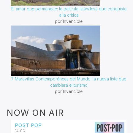
El amor que permanece: la película islandesa que conquista
a la crítica
por Invencible
7 Maravillas Contemporáneas del Mundo: la nueva lista que
cambiará el turismo
por Invencible
NOW ON AIR
POST POP
14:00