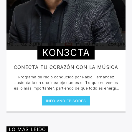
KON3CTA
CONECTA TU CORAZÓN CON LA MÚSICA
Programa de radio conducido por Pablo Hernández
sustentado en una idea eje que es el “Lo que no vemos
es lo más importante”, partiendo de que todo es energía
y todos somos lo mismo, pero un mundo que todos los
días nos empuja y motiva a solo ver lo material, dejando
INFO AND EPISODES
a un lado lo que sentimos y lo que realmente somos,
donde es importante conectarnos de nuevo con nuestro
verdadero origen que nos permitirá recordar quienes
somo en realidad y para qué estamos en este plano y
que mejor acompañándolo de melodías que nos inviten a
LO MÁS LEÍDO