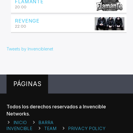
FLAMANTE
20:00
REVENGE
22:00
Tweets by Invenciblenet
PÁGINAS
Todos los derechos reservados a Invencible
Networks.
INICIO
BARRA
INVENCIBLE
TEAM
PRIVACY POLICY