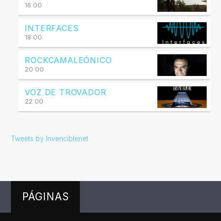
16:00
INTERFACES
18:00
ROCKCAMALEÓNICO
20:00
VOZ DE TROVADOR
22:00
Tweets by Invenciblenet
PÁGINAS