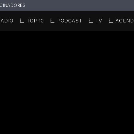
CINADORES
RADIO
TOP 10
PODCAST
TV
AGEND
N ACTUAL
ULO
TA