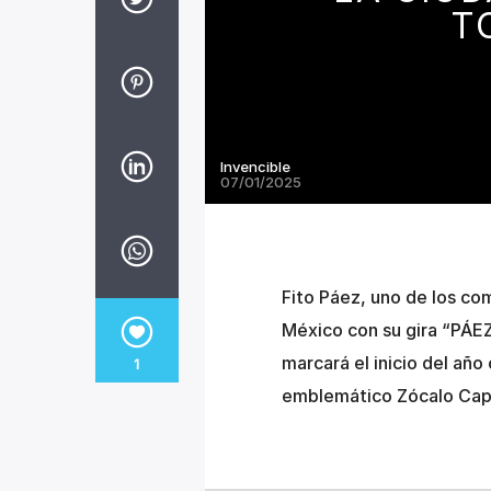
T
Invencible
07/01/2025
Fito Páez, uno de los co
México con su gira “PÁE
marcará el inicio del año
1
emblemático Zócalo Capit