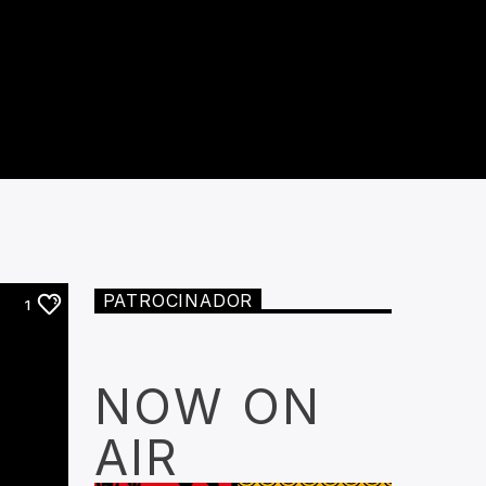
PATROCINADOR
1
NOW ON
AIR