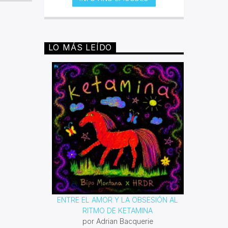
fueron negros, y bajo sus
condiciones de esclavitud fueron
desarrollando distintos géneros que
expresaban conforme a su época,
los malestares que atacaban a toda
LO MÁS LEÍDO
persona de piel oscura. Desde el
blues hasta el rap han sido
poderosas armas para lucha contra
la segregación y el racismo. Con
este espacio queremos reivindicar
todas las composiciones que esta
comunidad ha dejado para la
posteridad.
ENTRE EL AMOR Y LA OBSESIÓN AL
RITMO DE KETAMINA
por Adrian Bacquerie