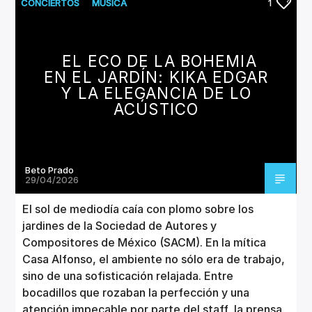
CANCIÓN ACTUAL
CONCIERTOS
MUSICA
1
TÍTULO
ARTISTA
EL ECO DE LA BOHEMIA
EN EL JARDÍN: KIKA EDGAR
Y LA ELEGANCIA DE LO
ACÚSTICO
Invencible Radio
Beto Prado
29/04/2026
El sol de mediodía caía con plomo sobre los
jardines de la Sociedad de Autores y
Compositores de México (SACM). En la mítica
Casa Alfonso, el ambiente no sólo era de trabajo,
sino de una sofisticación relajada. Entre
bocadillos que rozaban la perfección y una
atención impecable por parte del staff, la prensa