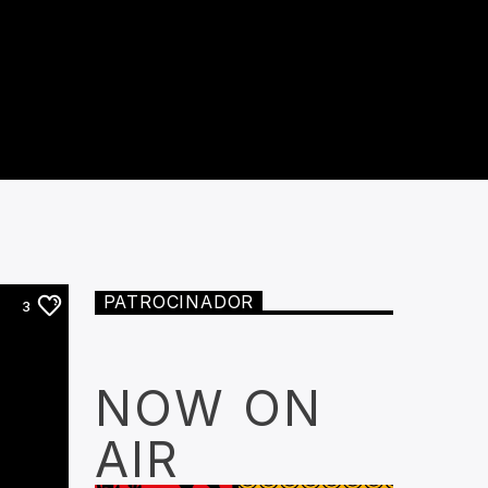
PATROCINADOR
3
NOW ON
AIR