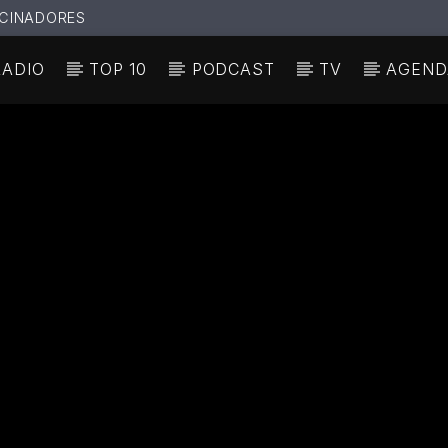
CINADORES
RADIO
TOP 10
PODCAST
TV
AGEND
N ACTUAL
ULO
TA