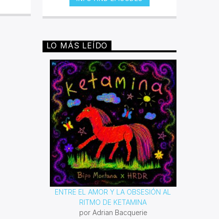
fueron negros, y bajo sus
condiciones de esclavitud fueron
desarrollando distintos géneros que
expresaban conforme a su época,
los malestares que atacaban a toda
LO MÁS LEÍDO
persona de piel oscura. Desde el
blues hasta el rap han sido
poderosas armas para lucha contra
la segregación y el racismo. Con
este espacio queremos reivindicar
todas las composiciones que esta
comunidad ha dejado para la
posteridad.
ENTRE EL AMOR Y LA OBSESIÓN AL
RITMO DE KETAMINA
por Adrian Bacquerie