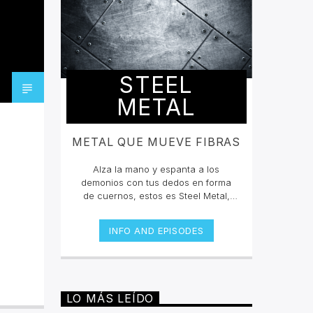
STEEL
METAL
METAL QUE MUEVE FIBRAS
Alza la mano y espanta a los
demonios con tus dedos en forma
de cuernos, estos es Steel Metal,
donde mateamos y hacemos mosh
pit con los grandes clásicos y los
INFO AND EPISODES
estrenos del Rock Metal, Trash
metal, Heavy metal, Symphonic
Metal, Doom, Stoner, Nu Metal, Glam
metal, Speed Metal, Black Metal,
Metal Progresivo ¡y más
LO MÁS LEÍDO
ruido!Miércoles 6pm a 8 pm |