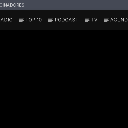
CINADORES
RADIO
TOP 10
PODCAST
TV
AGEND
N ACTUAL
ULO
TA