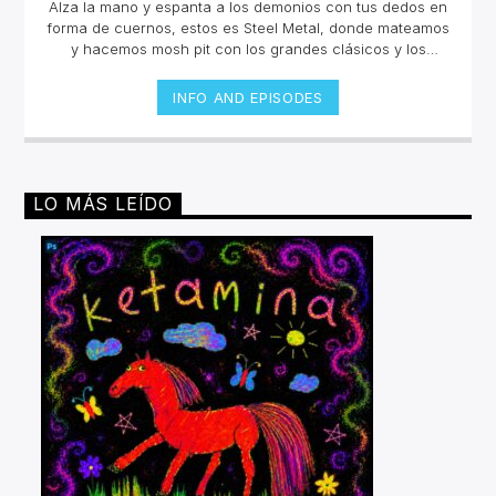
Alza la mano y espanta a los demonios con tus dedos en
forma de cuernos, estos es Steel Metal, donde mateamos
y hacemos mosh pit con los grandes clásicos y los
estrenos del Rock Metal, Trash metal, Heavy metal,
Symphonic Metal, Doom, Stoner, Nu Metal, Glam metal,
INFO AND EPISODES
Speed Metal, Black Metal, Metal Progresivo ¡y más
ruido!Miércoles 6pm a 8 pm | Domingo 10 am a 12 pm por
invencible.net
LO MÁS LEÍDO