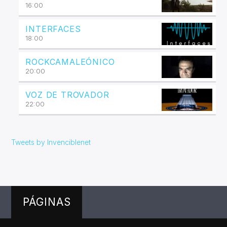
16:00
INTERFACES
18:00
ROCKCAMALEÓNICO
20:00
VOZ DE TROVADOR
22:00
Tweets by Invenciblenet
PÁGINAS