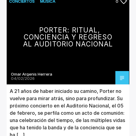
CANCIÓN ACTUAL
CONCIERTOS
MUSICA
0
TÍTULO
ARTISTA
PORTER: RITUAL,
CONCIENCIA Y REGRESO
AL AUDITORIO NACIONAL
Invencible Radio
Omar Argenis Herrera
04/02/2026
A 21 años de haber iniciado su camino, Porter no
vuelve para mirar atrás, sino para profundizar. Su
próximo concierto en el Auditorio Nacional, el 05
de febrero, se perfila como un acto de comunión:
una celebración del tiempo, de las múltiples vidas
que ha tenido la banda y de la conciencia que se
ha […]