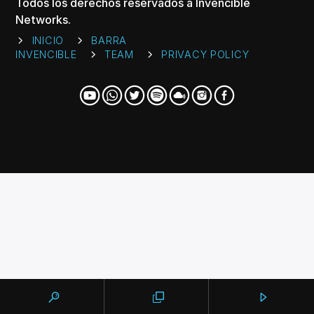
CANCIÓN ACTUAL
Todos los derechos reservados a Invencible
Networks.
TÍTULO
ARTISTA
INICIO
BARRA
INVENCIBLE
TEAM
PRIVACY POLICY
Invencible Radio