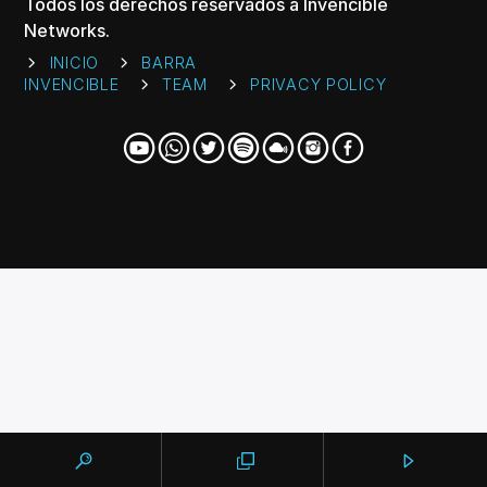
CANCIÓN ACTUAL
Todos los derechos reservados a Invencible
Networks.
TÍTULO
ARTISTA
INICIO
BARRA
INVENCIBLE
TEAM
PRIVACY POLICY
Invencible Radio